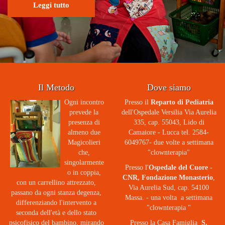
Leggi tutto
Chi siamo
Dove siamo
Il Metodo
Dove siamo
Ogni incontro
Presso il
Reparto di Pediatria
prevede la
dell'Ospedale Versilia Via Aurelia
presenza di
335, cap. 55043, Lido di
almeno due
Camaiore - Lucca tel. 2584-
Magicolieri
6049767- due volte a settimana
che,
"clownterapia"
singolarmente
Presso l'
Ospedale del Cuore -
o in coppia,
CNR, Fondazione Monasterio
,
con un carrellino attrezzato,
Via Aurelia Sud, cap. 54100
passano da ogni stanza degenza,
Massa. - una volta a settimana
differenziando l'intervento a
"clownterapia "
seconda dell'età e dello stato
psicofisico del bambino, mirando
Presso la Casa Famiglia
S.