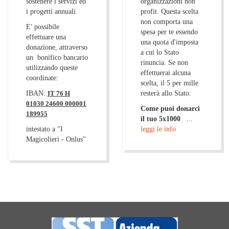
sostenere i servizi ed
organizzazioni non
i progetti annuali.
profit. Questa scelta
non comporta una
E' possibile
spesa per te essendo
effettuare una
una quota d'imposta
donazione, attraverso
a cui lo Stato
un bonifico bancario
rinuncia. Se non
utilizzando queste
effettuerai alcuna
coordinate:
scelta, il 5 per mille
IBAN:
IT 76 H
resterà allo Stato.
01030 24600 000001
Come puoi donarci
189955
il tuo 5x1000
...
intestato a "I
leggi le info
Magicolieri - Onlus"