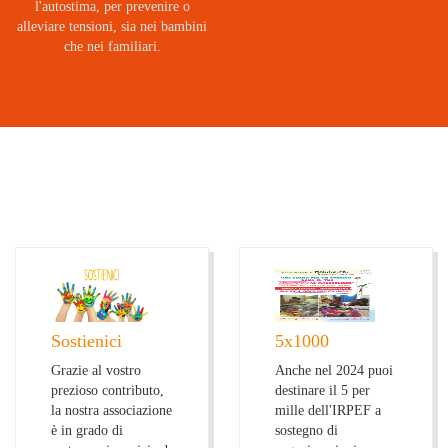
l'autostima, per prevenire o
alleviare tensioni, sia nei bambini
che nei familiari.
Sostienici
5x1000
Grazie al vostro
Anche nel 2024 puoi
prezioso contributo,
destinare il 5 per
la nostra associazione
mille dell'IRPEF a
è in grado di
sostegno di