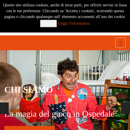
Questo sito utilizza cookies, anche di terze parti, per offrirti servizi in linea
Associazione "I Magicolieri" -
con le tue preferenze. Cliccando su 'Accetta i cookies', scorrendo questa
ODV
pagina o cliccando qualunque sull' elemento acconsenti all’uso dei cookie.
Accetta
Leggi l'informativa
Quando il gioco diventa Magia!
CHI SIAMO
La magia del gioco in Ospedale